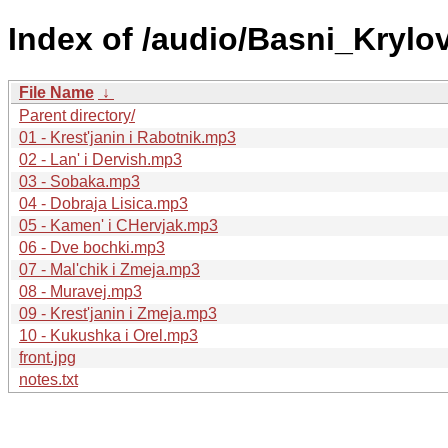
Index of /audio/Basni_Krylo
File Name
↓
Parent directory/
01 - Krest'janin i Rabotnik.mp3
02 - Lan' i Dervish.mp3
03 - Sobaka.mp3
04 - Dobraja Lisica.mp3
05 - Kamen' i CHervjak.mp3
06 - Dve bochki.mp3
07 - Mal'chik i Zmeja.mp3
08 - Muravej.mp3
09 - Krest'janin i Zmeja.mp3
10 - Kukushka i Orel.mp3
front.jpg
notes.txt