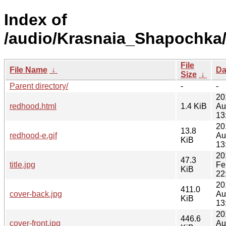
Index of
/audio/Krasnaia_Shapochka/
File
File Name
↓
Da
Size
↓
Parent directory/
-
-
20
redhood.html
1.4 KiB
Au
13
20
13.8
redhood-e.gif
Au
KiB
13
20
47.3
title.jpg
Fe
KiB
22
20
411.0
cover-back.jpg
Au
KiB
13
20
446.6
cover-front.jpg
Au