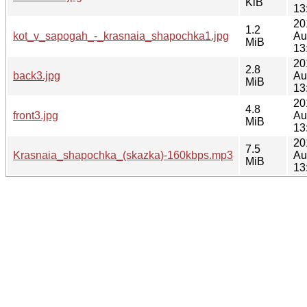
KiB
13
20
1.2
kot_v_sapogah_-_krasnaia_shapochka1.jpg
Au
MiB
13
20
2.8
back3.jpg
Au
MiB
13
20
4.8
front3.jpg
Au
MiB
13
20
7.5
Krasnaia_shapochka_(skazka)-160kbps.mp3
Au
MiB
13