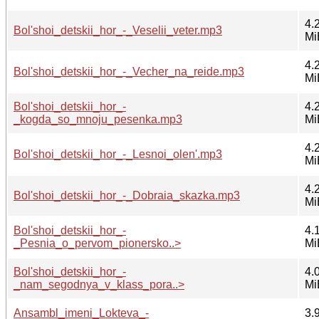
4.
Bol'shoi_detskii_hor_-_Veselii_veter.mp3
Mi
4.
Bol'shoi_detskii_hor_-_Vecher_na_reide.mp3
Mi
Bol'shoi_detskii_hor_-
4.
_kogda_so_mnoju_pesenka.mp3
Mi
4.
Bol'shoi_detskii_hor_-_Lesnoi_olen'.mp3
Mi
4.
Bol'shoi_detskii_hor_-_Dobraia_skazka.mp3
Mi
Bol'shoi_detskii_hor_-
4.
_Pesnia_o_pervom_pionersko..>
Mi
Bol'shoi_detskii_hor_-
4.
_nam_segodnya_v_klass_pora..>
Mi
Ansambl_imeni_Lokteva_-
3.