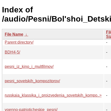
Index of
/audio/Pesni/Bol'shoi_Detski
Fi
File Name
↓
Si
Parent directory/
-
BDH4-5/
-
pesni_iz_kino_i_multfilmov/
-
pesni_sovetskih_kompozitorov/
-
russkaia_klassika_i_proizvedenia_sovetskih_kompo..>
-
voenno-patrioticheskie_pesni/
-