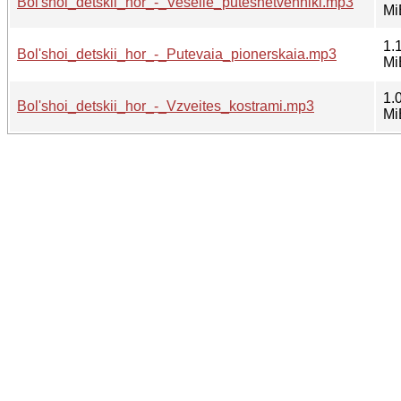
Bol'shoi_detskii_hor_-_Veselie_puteshetvenniki.mp3
Mi
1.
Bol'shoi_detskii_hor_-_Putevaia_pionerskaia.mp3
Mi
1.
Bol'shoi_detskii_hor_-_Vzveites_kostrami.mp3
Mi