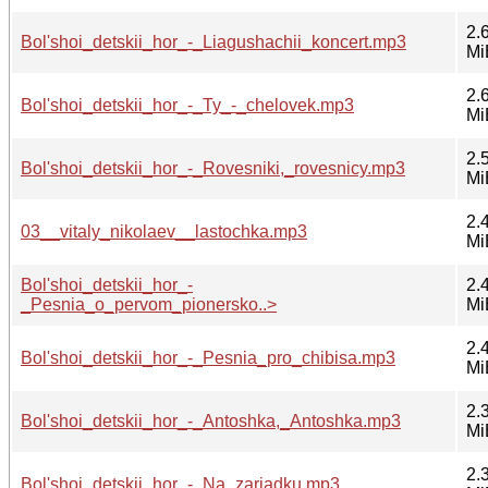
2.
Bol'shoi_detskii_hor_-_Liagushachii_koncert.mp3
Mi
2.
Bol'shoi_detskii_hor_-_Ty_-_chelovek.mp3
Mi
2.
Bol'shoi_detskii_hor_-_Rovesniki,_rovesnicy.mp3
Mi
2.
03__vitaly_nikolaev__lastochka.mp3
Mi
Bol'shoi_detskii_hor_-
2.
_Pesnia_o_pervom_pionersko..>
Mi
2.
Bol'shoi_detskii_hor_-_Pesnia_pro_chibisa.mp3
Mi
2.
Bol'shoi_detskii_hor_-_Antoshka,_Antoshka.mp3
Mi
2.
Bol'shoi_detskii_hor_-_Na_zariadku.mp3