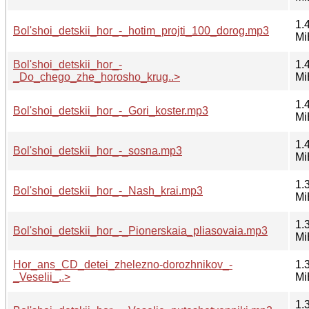
1.
Bol'shoi_detskii_hor_-_hotim_projti_100_dorog.mp3
Mi
Bol'shoi_detskii_hor_-
1.
_Do_chego_zhe_horosho_krug..>
Mi
1.
Bol'shoi_detskii_hor_-_Gori_koster.mp3
Mi
1.
Bol'shoi_detskii_hor_-_sosna.mp3
Mi
1.
Bol'shoi_detskii_hor_-_Nash_krai.mp3
Mi
1.
Bol'shoi_detskii_hor_-_Pionerskaia_pliasovaia.mp3
Mi
Hor_ans_CD_detei_zhelezno-dorozhnikov_-
1.
_Veselii_..>
Mi
1.