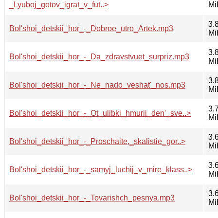
_Lyuboj_gotov_igrat_v_fut..>
Mi
3.
Bol'shoi_detskii_hor_-_Dobroe_utro_Artek.mp3
Mi
3.
Bol'shoi_detskii_hor_-_Da_zdravstvuet_surpriz.mp3
Mi
3.
Bol'shoi_detskii_hor_-_Ne_nado_veshat'_nos.mp3
Mi
3.
Bol'shoi_detskii_hor_-_Ot_ulibki_hmurii_den'_sve..>
Mi
3.
Bol'shoi_detskii_hor_-_Proschaite,_skalistie_gor..>
Mi
3.
Bol'shoi_detskii_hor_-_samyj_luchij_v_mire_klass..>
Mi
3.
Bol'shoi_detskii_hor_-_Tovarishch_pesnya.mp3
Mi