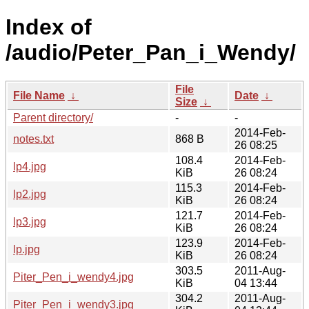
Index of
/audio/Peter_Pan_i_Wendy/
File
File Name
↓
Date
↓
Size
↓
Parent directory/
-
-
2014-Feb-
notes.txt
868 B
26 08:25
108.4
2014-Feb-
lp4.jpg
KiB
26 08:24
115.3
2014-Feb-
lp2.jpg
KiB
26 08:24
121.7
2014-Feb-
lp3.jpg
KiB
26 08:24
123.9
2014-Feb-
lp.jpg
KiB
26 08:24
303.5
2011-Aug-
Piter_Pen_i_wendy4.jpg
KiB
04 13:44
304.2
2011-Aug-
Piter_Pen_i_wendy3.jpg