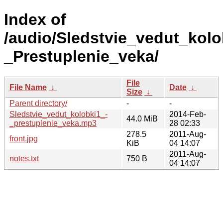
Index of
/audio/Sledstvie_vedut_kolo
_Prestuplenie_veka/
File
File Name
↓
Date
↓
Size
↓
Parent directory/
-
-
Sledstvie_vedut_kolobki1_-
2014-Feb-
44.0 MiB
_prestuplenie_veka.mp3
28 02:33
278.5
2011-Aug-
front.jpg
KiB
04 14:07
2011-Aug-
notes.txt
750 B
04 14:07