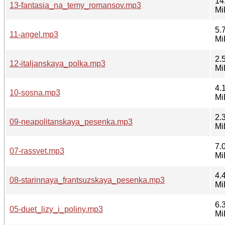
14
13-fantasia_na_temy_romansov.mp3
Mi
5.
11-angel.mp3
Mi
2.
12-italjanskaya_polka.mp3
Mi
4.
10-sosna.mp3
Mi
2.
09-neapolitanskaya_pesenka.mp3
Mi
7.
07-rassvet.mp3
Mi
4.
08-starinnaya_frantsuzskaya_pesenka.mp3
Mi
6.
05-duet_lizy_i_poliny.mp3
Mi