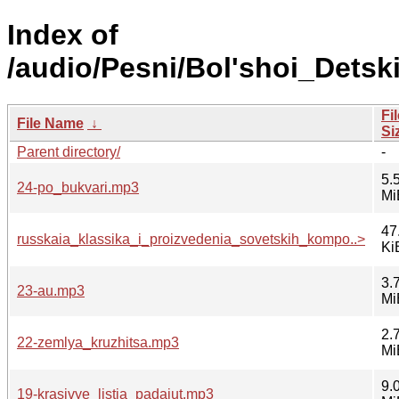
Index of
/audio/Pesni/Bol'shoi_Detsk
Fi
File Name
↓
Si
Parent directory/
-
5.
24-po_bukvari.mp3
Mi
47
russkaia_klassika_i_proizvedenia_sovetskih_kompo..>
Ki
3.
23-au.mp3
Mi
2.
22-zemlya_kruzhitsa.mp3
Mi
9.
19-krasivye_listja_padajut.mp3