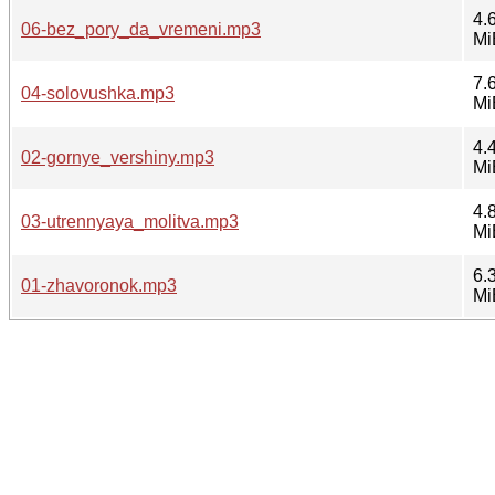
4.
06-bez_pory_da_vremeni.mp3
Mi
7.
04-solovushka.mp3
Mi
4.
02-gornye_vershiny.mp3
Mi
4.
03-utrennyaya_molitva.mp3
Mi
6.
01-zhavoronok.mp3
Mi