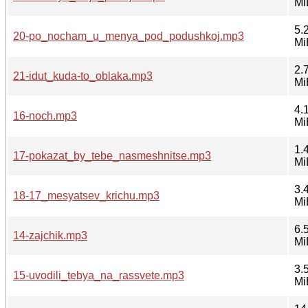
Mi
5.
20-po_nocham_u_menya_pod_podushkoj.mp3
Mi
2.
21-idut_kuda-to_oblaka.mp3
Mi
4.
16-noch.mp3
Mi
1.
17-pokazat_by_tebe_nasmeshnitse.mp3
Mi
3.
18-17_mesyatsev_krichu.mp3
Mi
6.
14-zajchik.mp3
Mi
3.
15-uvodili_tebya_na_rassvete.mp3
Mi